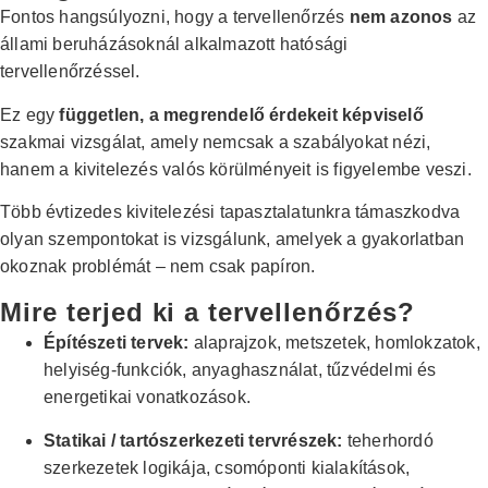
Fontos hangsúlyozni, hogy a tervellenőrzés
nem azonos
az
állami beruházásoknál alkalmazott hatósági
tervellenőrzéssel.
Ez egy
független, a megrendelő érdekeit képviselő
szakmai vizsgálat, amely nemcsak a szabályokat nézi,
hanem a kivitelezés valós körülményeit is figyelembe veszi.
Több évtizedes kivitelezési tapasztalatunkra támaszkodva
olyan szempontokat is vizsgálunk, amelyek a gyakorlatban
okoznak problémát – nem csak papíron.
Mire terjed ki a tervellenőrzés?
Építészeti tervek:
alaprajzok, metszetek, homlokzatok,
helyiség-funkciók, anyaghasználat, tűzvédelmi és
energetikai vonatkozások.
Statikai / tartószerkezeti tervrészek:
teherhordó
szerkezetek logikája, csomóponti kialakítások,