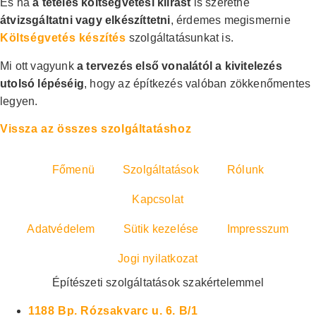
És ha
a tételes költségvetési kiírást
is szeretné
átvizsgáltatni vagy elkészíttetni
, érdemes megismernie
Költségvetés készítés
szolgáltatásunkat is.
Mi ott vagyunk
a tervezés első vonalától a kivitelezés
utolsó lépéséig
, hogy az építkezés valóban zökkenőmentes
legyen.
Vissza az összes szolgáltatáshoz
Főmenü
Szolgáltatások
Rólunk
Kapcsolat
Adatvédelem
Sütik kezelése
Impresszum
Jogi nyilatkozat
Építészeti szolgáltatások szakértelemmel
1188 Bp. Rózsakvarc u. 6. B/1