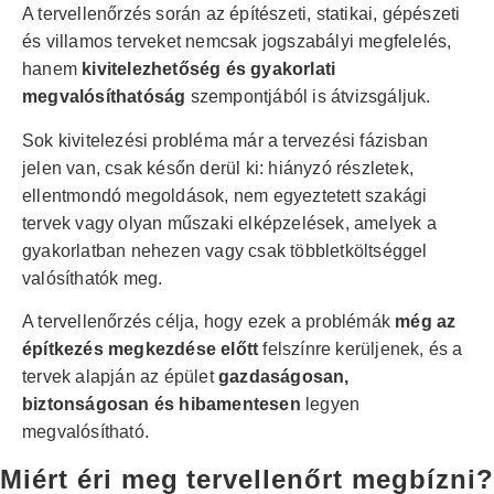
A tervellenőrzés során az építészeti, statikai, gépészeti
és villamos terveket nemcsak jogszabályi megfelelés,
hanem
kivitelezhetőség és gyakorlati
megvalósíthatóság
szempontjából is átvizsgáljuk.
Sok kivitelezési probléma már a tervezési fázisban
jelen van, csak későn derül ki: hiányzó részletek,
ellentmondó megoldások, nem egyeztetett szakági
tervek vagy olyan műszaki elképzelések, amelyek a
gyakorlatban nehezen vagy csak többletköltséggel
valósíthatók meg.
A tervellenőrzés célja, hogy ezek a problémák
még az
építkezés megkezdése előtt
felszínre kerüljenek, és a
tervek alapján az épület
gazdaságosan,
biztonságosan és hibamentesen
legyen
megvalósítható.
Miért éri meg tervellenőrt megbízni?