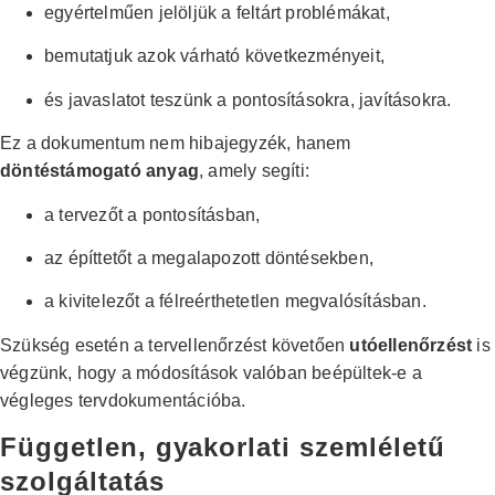
egyértelműen jelöljük a feltárt problémákat,
bemutatjuk azok várható következményeit,
és javaslatot teszünk a pontosításokra, javításokra.
Ez a dokumentum nem hibajegyzék, hanem
döntéstámogató anyag
, amely segíti:
a tervezőt a pontosításban,
az építtetőt a megalapozott döntésekben,
a kivitelezőt a félreérthetetlen megvalósításban.
Szükség esetén a tervellenőrzést követően
utóellenőrzést
is
végzünk, hogy a módosítások valóban beépültek-e a
végleges tervdokumentációba.
Független, gyakorlati szemléletű
szolgáltatás