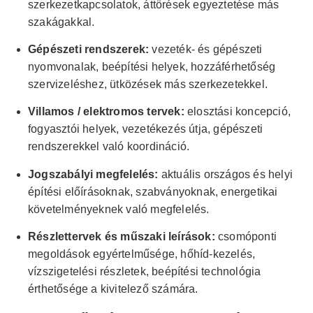
szerkezetkapcsolatok, áttörések egyeztetése más
szakágakkal.
Gépészeti rendszerek:
vezeték- és gépészeti
nyomvonalak, beépítési helyek, hozzáférhetőség
szervizeléshez, ütközések más szerkezetekkel.
Villamos / elektromos tervek:
elosztási koncepció,
fogyasztói helyek, vezetékezés útja, gépészeti
rendszerekkel való koordináció.
Jogszabályi megfelelés:
aktuális országos és helyi
építési előírásoknak, szabványoknak, energetikai
követelményeknek való megfelelés.
Részlettervek és műszaki leírások:
csomóponti
megoldások egyértelműsége, hőhíd-kezelés,
vízszigetelési részletek, beépítési technológia
érthetősége a kivitelező számára.