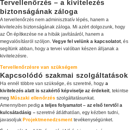
Tervellenőrzés – a kivitelezés
biztonságának záloga
A tervellenőrzés nem adminisztratív lépés, hanem a
kivitelezés biztonságának záloga. Mi azért dolgozunk, hogy
az Ön építkezése ne a hibák javításáról, hanem a
megvalósításról szóljon.
Vegye fel velünk a kapcsolatot
, és
segítünk abban, hogy a tervei valóban készen álljanak a
kivitelezésre.
Tervellenőrzésre van szükségem
Kapcsolódó szakmai szolgáltatások
Ha ennél többre van szüksége, és szeretné, hogy
a
kivitelezés alatt is szakértő képviselje az érdekeit
, tekintse
meg
Műszaki ellenőrzés
szolgáltatásunkat.
Amennyiben pedig
a teljes folyamatot – az első tervtől a
kulcsátadásig –
szeretné átláthatóan, egy kézben tudni,
javasoljuk
Projektmenedzsment
tevékenységünket.