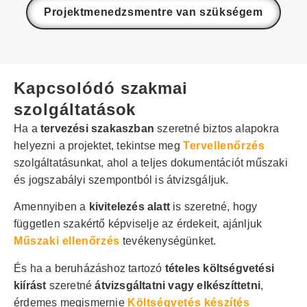
Projektmenedzsmentre van szükségem
Kapcsolódó szakmai
szolgáltatások
Ha a
tervezési szakaszban
szeretné biztos alapokra
helyezni a projektet, tekintse meg
Tervellenőrzés
szolgáltatásunkat, ahol a teljes dokumentációt műszaki
és jogszabályi szempontból is átvizsgáljuk.
Amennyiben a
kivitelezés alatt
is szeretné, hogy
független szakértő képviselje az érdekeit, ajánljuk
Műszaki ellenőrzés
tevékenységünket.
És ha a beruházáshoz tartozó
tételes költségvetési
kiírást
szeretné
átvizsgáltatni vagy elkészíttetni
,
érdemes megismernie
Költségvetés készítés