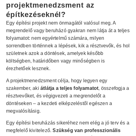
projektmenedzsment az
építkezéseknél?
Egy építési projekt nem önmagától valósul meg. A
megrendelő vagy beruházó gyakran nem látja át a teljes
folyamatot: nem egyértelmű számára, milyen
sorrendben történnek a lépések, kik a résztvevők, és hol
születnek azok a döntések, amelyek később
költségben, határidőben vagy minőségben is
érezhetőek lesznek.
A projektmenedzsment célja, hogy legyen egy
szakember, aki
átlátja a teljes folyamatot
, összefogja a
résztvevőket, és végigvezeti a megrendelőt a
döntéseken – a kezdeti elképzeléstől egészen a
megvalósításig.
Egy építési beruházás sikeréhez nem elég a jó terv és a
megfelelő kivitelező.
Szükség van professzionális